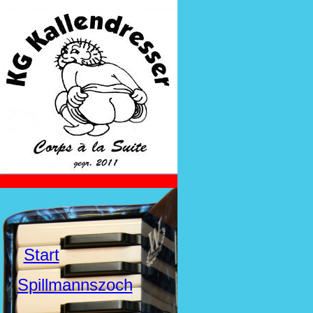
Start
Spillmannszoch